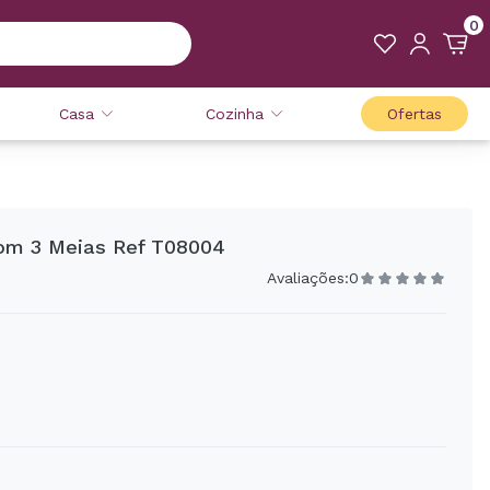
0
Casa
Cozinha
Ofertas
om 3 Meias Ref T08004
Avaliações:
0