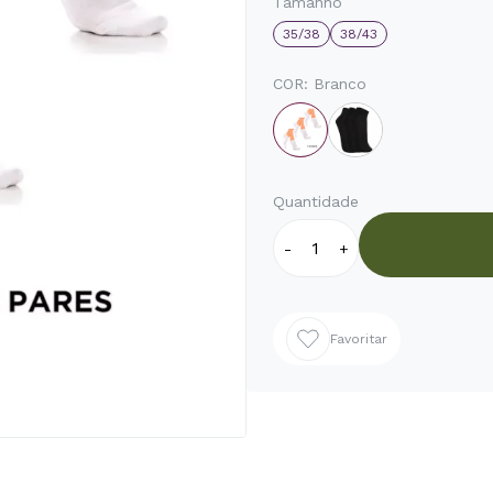
Tamanho
35/38
38/43
COR:
Branco
Quantidade
-
+
Favoritar