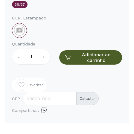
36/37
COR:
Estampado
Quantidade
Adicionar ao
-
+
carrinho
Favoritar
CEP
Calcular
Compartilhar: