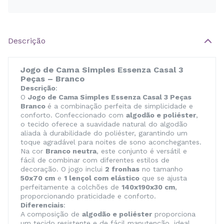
Descrição
Jogo de Cama Simples Essenza Casal 3
Peças – Branco
Descrição
:
O
Jogo de Cama Simples Essenza Casal 3 Peças
Branco
é a combinação perfeita de simplicidade e
conforto. Confeccionado com
algodão e poliéster
,
o tecido oferece a suavidade natural do algodão
aliada à durabilidade do poliéster, garantindo um
toque agradável para noites de sono aconchegantes.
Na cor
Branco neutra
, este conjunto é versátil e
fácil de combinar com diferentes estilos de
decoração. O jogo inclui
2 fronhas
no tamanho
50x70 cm
e
1 lençol com elástico
que se ajusta
perfeitamente a colchões de
140x190x30 cm
,
proporcionando praticidade e conforto.
Diferenciais
:
A composição de
algodão e poliéster
proporciona
um tecido resistente e de fácil manutenção, ideal