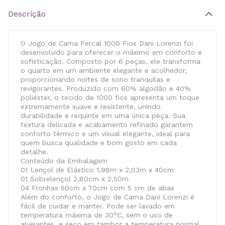
Descrição
O Jogo de Cama Percal 1000 Fios Dani Lorenzi foi
desenvolvido para oferecer o máximo em conforto e
sofisticação. Composto por 6 peças, ele transforma
o quarto em um ambiente elegante e acolhedor,
proporcionando noites de sono tranquilas e
revigorantes. Produzido com 60% algodão e 40%
poliéster, o tecido de 1000 fios apresenta um toque
extremamente suave e resistente, unindo
durabilidade e requinte em uma única peça. Sua
textura delicada e acabamento refinado garantem
conforto térmico e um visual elegante, ideal para
quem busca qualidade e bom gosto em cada
detalhe.
Conteúdo da Embalagem
01 Lençol de Elástico 1,98m x 2,03m x 40cm
01 Sobrelençol 2,80cm x 2,50m
04 Fronhas 50cm x 70cm com 5 cm de abas
Além do conforto, o Jogo de Cama Dani Lorenzi é
fácil de cuidar e manter. Pode ser lavado em
temperatura máxima de 30°C, sem o uso de
alvejantes, e seco em tambor a temperatura normal.