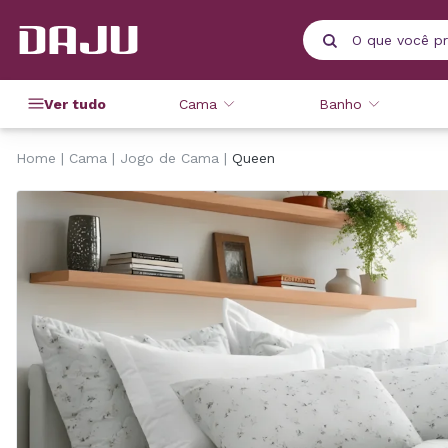
Ver tudo
Cama
Banho
Home
Cama
Jogo de Cama
Queen