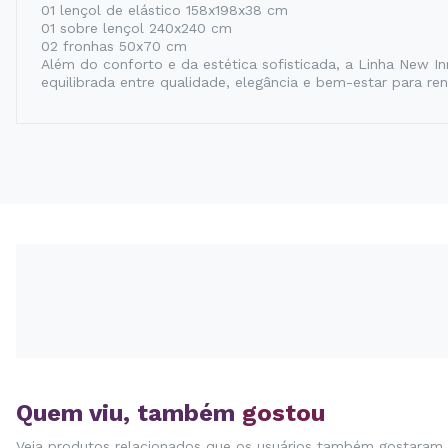
01 lençol de elástico 158x198x38 cm
01 sobre lençol 240x240 cm
02 fronhas 50x70 cm
Além do conforto e da estética sofisticada, a Linha New In
equilibrada entre qualidade, elegância e bem-estar para re
Quem viu, também
gostou
Veja produtos relacionados que os usuários também gostaram