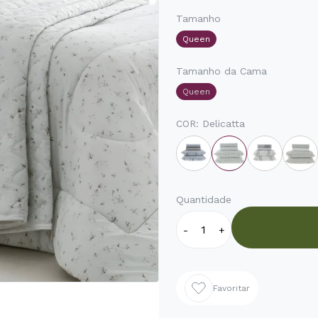
Tamanho
Queen
Tamanho da Cama
Queen
COR:
Delicatta
Quantidade
-
+
Favoritar