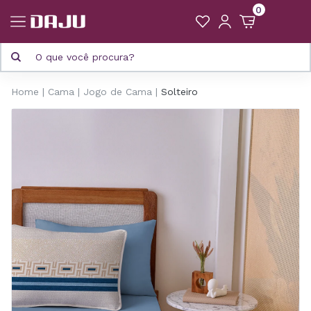
0
Home
Cama
Jogo de Cama
Solteiro