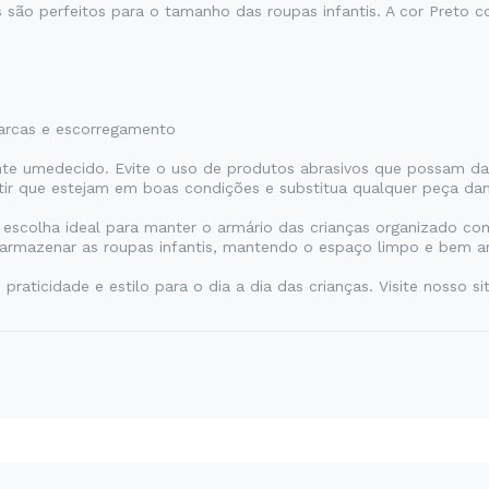
o perfeitos para o tamanho das roupas infantis. A cor Preto co
marcas e escorregamento
 umedecido. Evite o uso de produtos abrasivos que possam dan
tir que estejam em boas condições e substitua qualquer peça da
a escolha ideal para manter o armário das crianças organizado co
e armazenar as roupas infantis, mantendo o espaço limpo e bem 
raticidade e estilo para o dia a dia das crianças. Visite nosso s