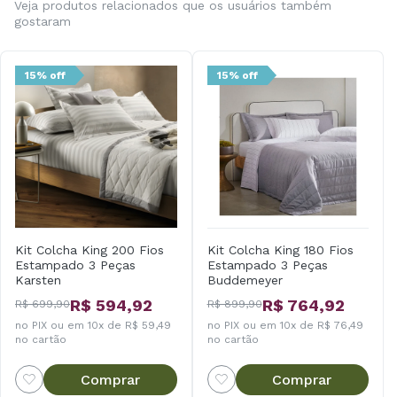
Veja produtos relacionados que os usuários também
gostaram
15% off
15% off
Kit Colcha King 200 Fios
Kit Colcha King 180 Fios
Estampado 3 Peças
Estampado 3 Peças
Karsten
Buddemeyer
R$ 594,92
R$ 764,92
R$ 699,90
R$ 899,90
no PIX ou em 10x de R$ 59,49
no PIX ou em 10x de R$ 76,49
no cartão
no cartão
Comprar
Comprar