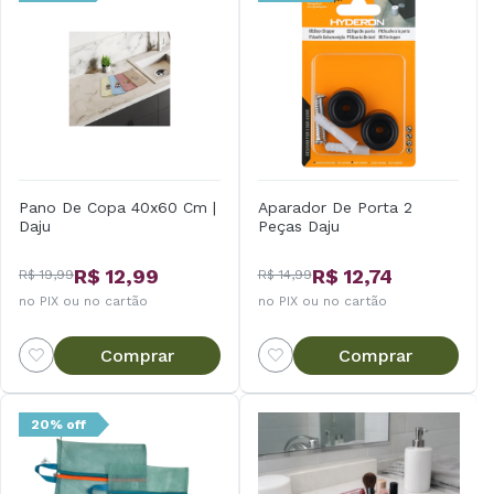
Pano De Copa 40x60 Cm |
Aparador De Porta 2
Daju
Peças Daju
R$ 12,99
R$ 12,74
R$ 19,99
R$ 14,99
no PIX ou no cartão
no PIX ou no cartão
Comprar
Comprar
20% off