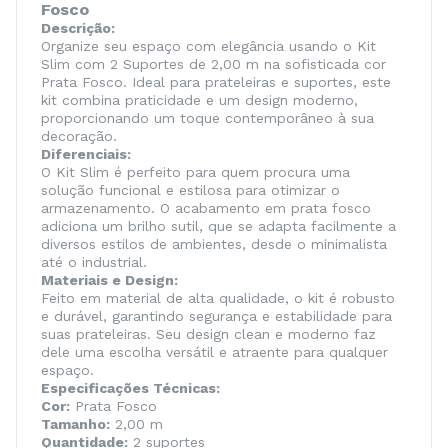
Fosco
Descrição:
Organize seu espaço com elegância usando o Kit
Slim com 2 Suportes de 2,00 m na sofisticada cor
Prata Fosco. Ideal para prateleiras e suportes, este
kit combina praticidade e um design moderno,
proporcionando um toque contemporâneo à sua
decoração.
Diferenciais:
O Kit Slim é perfeito para quem procura uma
solução funcional e estilosa para otimizar o
armazenamento. O acabamento em prata fosco
adiciona um brilho sutil, que se adapta facilmente a
diversos estilos de ambientes, desde o minimalista
até o industrial.
Materiais e Design:
Feito em material de alta qualidade, o kit é robusto
e durável, garantindo segurança e estabilidade para
suas prateleiras. Seu design clean e moderno faz
dele uma escolha versátil e atraente para qualquer
espaço.
Especificações Técnicas:
Cor:
Prata Fosco
Tamanho:
2,00 m
Quantidade:
2 suportes