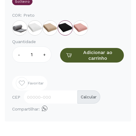
Solteiro
COR:
Preto
Quantidade
Adicionar ao
-
+
carrinho
Favoritar
CEP
Calcular
Compartilhar: