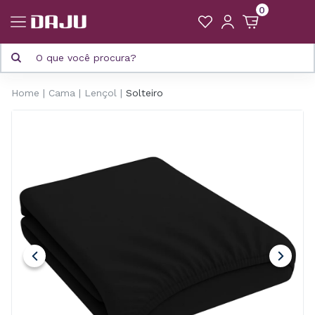
0
Home
Cama
Lençol
Solteiro