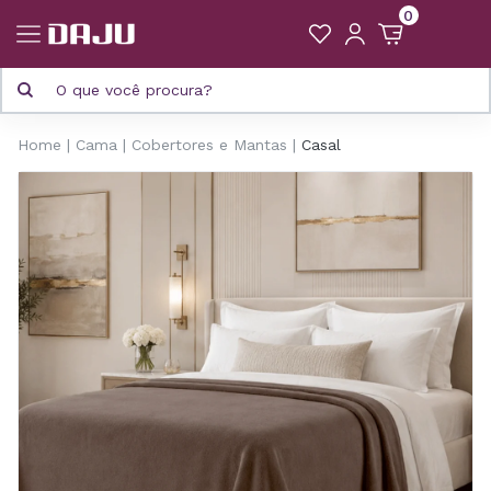
0
Home
Cama
Cobertores e Mantas
Casal