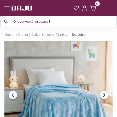
0
Home
Cama
Cobertores e Mantas
Solteiro