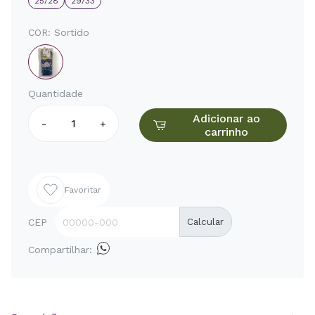
25/28
29/33
COR:
Sortido
Quantidade
Adicionar ao
-
+
carrinho
Favoritar
CEP
Calcular
Compartilhar: