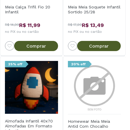
Meia Calça Trifil Fio 20
Meia Meia Soquete Infantil
Infantil
Sortido 25/28
R$ 11,99
R$ 13,49
R$ 14,99
R$ 17,99
no PIX ou no cartão
no PIX ou no cartão
Comprar
Comprar
25% off
20% off
Almofada Infantil 40x70
Homewear Meia Meia
Almofadas Em Formato
Antid Com Chocalho