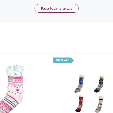
Faça login e avalie
50% off