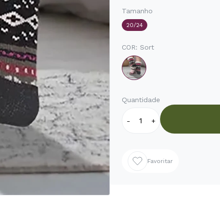
Tamanho
20/24
COR:
Sort
Quantidade
-
+
Favoritar