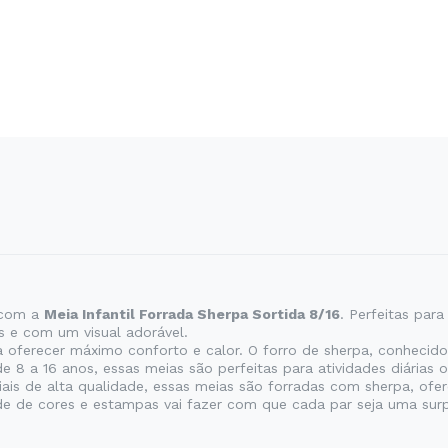
 com a
Meia Infantil Forrada Sherpa Sortida 8/16
. Perfeitas par
s e com um visual adorável.
 oferecer máximo conforto e calor. O forro de sherpa, conhecido
e 8 a 16 anos, essas meias são perfeitas para atividades diárias
s de alta qualidade, essas meias são forradas com sherpa, ofer
ade de cores e estampas vai fazer com que cada par seja uma sur