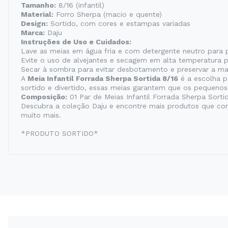
Tamanho:
8/16 (infantil)
Material:
Forro Sherpa (macio e quente)
Design:
Sortido, com cores e estampas variadas
Marca:
Daju
Instruções de Uso e Cuidados:
Lave as meias em água fria e com detergente neutro para p
Evite o uso de alvejantes e secagem em alta temperatura p
Secar à sombra para evitar desbotamento e preservar a ma
A
Meia Infantil Forrada Sherpa Sortida 8/16
é a escolha p
sortido e divertido, essas meias garantem que os pequeno
Composição:
01 Par de Meias Infantil Forrada Sherpa Sorti
Descubra a coleção Daju e encontre mais produtos que combi
muito mais.
*PRODUTO SORTIDO*