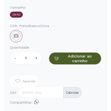
Tamanho
39/43
COR:
PretoBrancoCinza
Quantidade
Adicionar ao
-
+
carrinho
Favoritar
CEP
Calcular
Compartilhar: