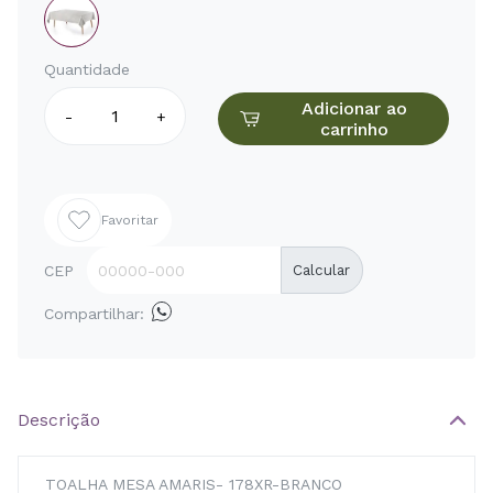
Quantidade
Adicionar ao
-
+
carrinho
Favoritar
CEP
Calcular
Compartilhar:
Descrição
TOALHA MESA AMARIS- 178XR-BRANCO