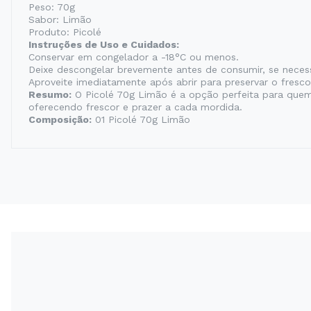
Peso: 70g
Sabor: Limão
Produto: Picolé
Instruções de Uso e Cuidados:
Conservar em congelador a -18°C ou menos.
Deixe descongelar brevemente antes de consumir, se necess
Aproveite imediatamente após abrir para preservar o fresco
Resumo:
O Picolé 70g Limão é a opção perfeita para quem 
oferecendo frescor e prazer a cada mordida.
Composição:
01 Picolé 70g Limão