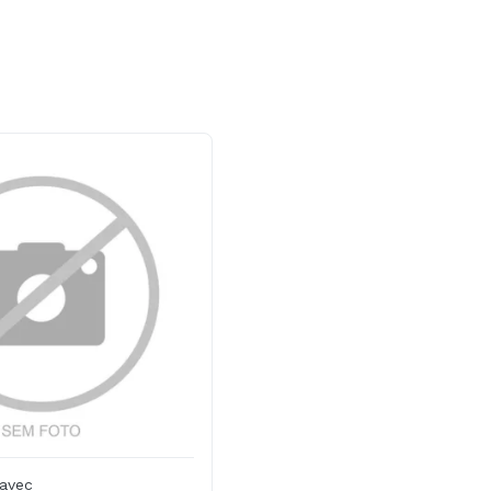
Gavec