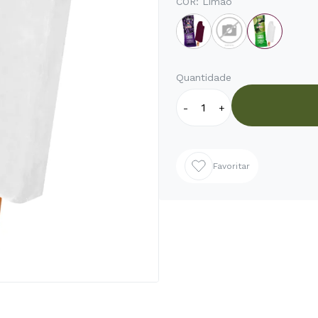
COR:
Limao
Quantidade
-
+
Favoritar