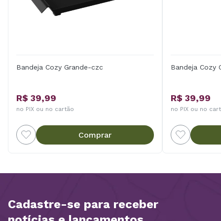
Bandeja Cozy Grande-czc
Bandeja Cozy 
R$ 39,99
R$ 39,99
no PIX ou no cartão
no PIX ou no car
Comprar
Cadastre-se para receber
notícias e lançamentos