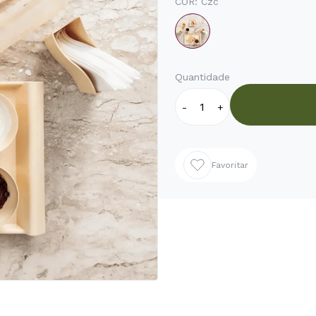
COR:
Czc
Quantidade
-
+
Favoritar