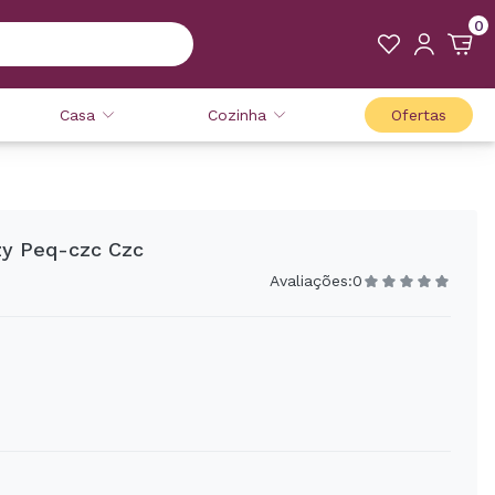
0
Casa
Cozinha
Ofertas
y Peq-czc Czc
Avaliações:
0