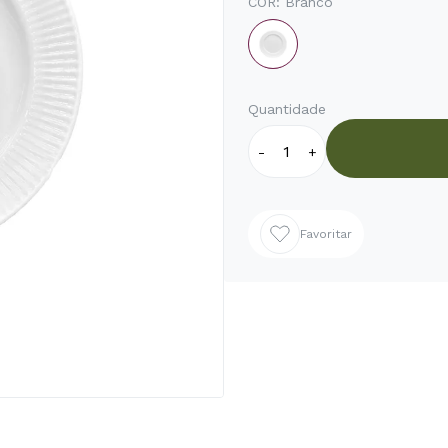
COR:
Branco
Quantidade
-
+
Favoritar