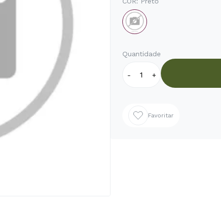
COR:
Preto
Quantidade
-
+
Favoritar