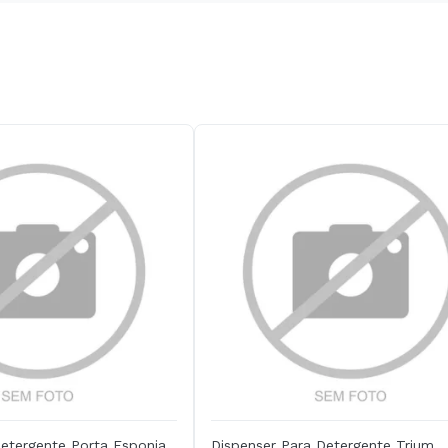
etergente Porta Esponja
Dispenser Para Detergente Trium