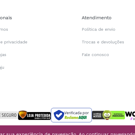
ionais
Atendimento
omos
Política de envio
de privacidade
Trocas e devoluções
ojas
Fale conosco
aju
Verificada por
rar sua experiência de navegação. Ao continuar navegand