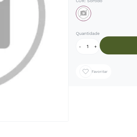
COR:
Sortido
Quantidade
-
+
Favoritar