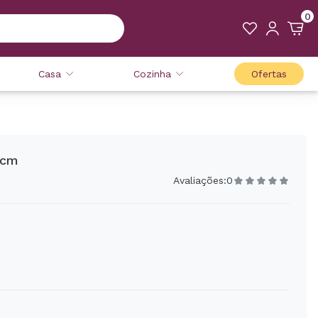
0
Casa
Cozinha
Ofertas
4cm
Avaliações:
0