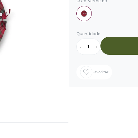
COR:
Vermelho
Quantidade
-
+
Favoritar