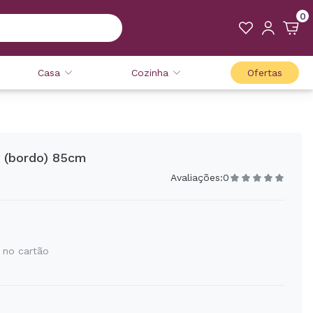
0
Casa
Cozinha
Ofertas
a (bordo) 85cm
Avaliações:
0
 no cartão