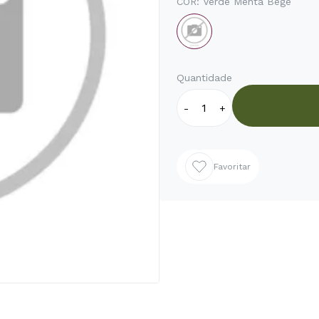
COR:
Verde Menta Bege
Quantidade
-
+
Favoritar