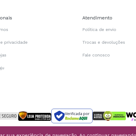
ionais
Atendimento
omos
Política de envio
de privacidade
Trocas e devoluções
ojas
Fale conosco
aju
Verificada por
rar sua experiência de navegação. Ao continuar navegand