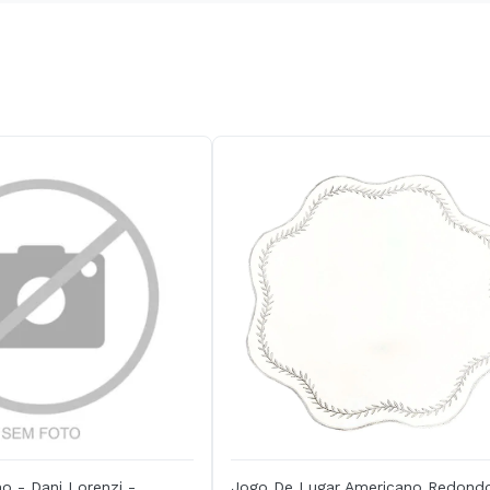
o - Dani Lorenzi -
Jogo De Lugar Americano Redond