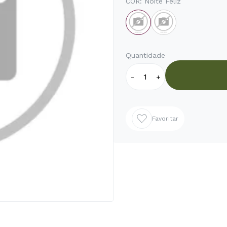
COR:
Noite Feliz
Quantidade
-
+
Favoritar