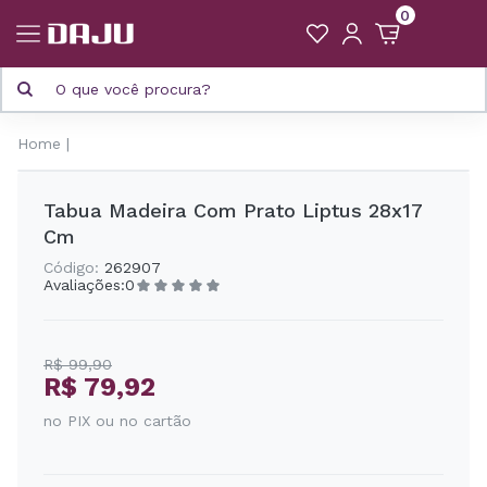
0
Home
Tabua Madeira Com Prato Liptus 28x17
Cm
Código:
262907
Avaliações:
0
R$ 99,90
R$ 79,92
no PIX ou no cartão