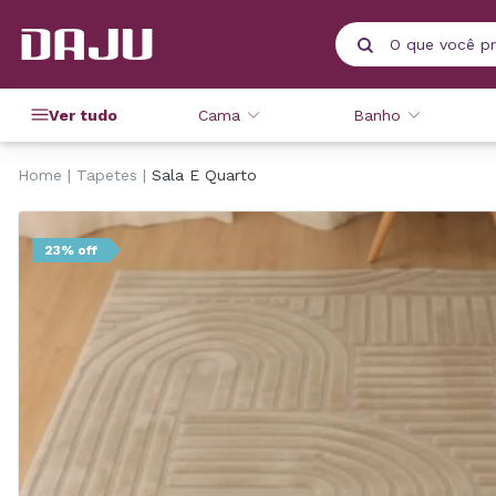
Ver tudo
Cama
Banho
Home
Tapetes
Sala E Quarto
23% off