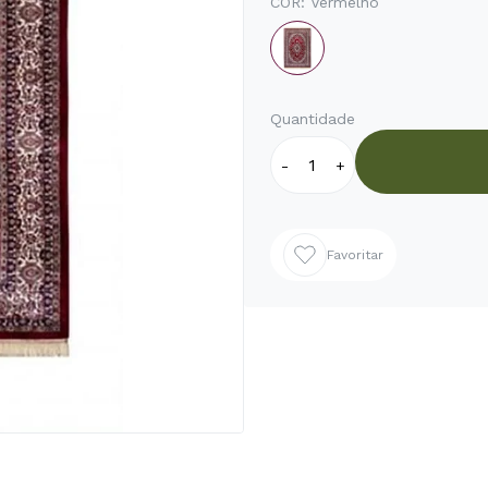
COR:
Vermelho
Quantidade
-
+
Favoritar