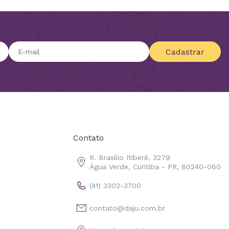
Cadastrar
Contato
R. Brasílio Itiberê, 3279
Água Verde, Curitiba - PR, 80240-060
(41) 3302-3700
contato@daju.com.br