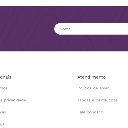
ionais
Atendimento
omos
Política de envio
de privacidade
Trocas e devoluções
ojas
Fale conosco
aju