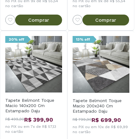
no PIX ou em 9x de R$ 55,54
no PIX ou em 9x de R$ 55,54
no cartão
no cartão
Comprar
Comprar
20% off
13% off
Tapete Belmont Toque
Tapete Belmont Toque
Macio 140x200 Cm
Macio 200x240 Cm
Estampado Daju
Estampado Daju
R$ 399,90
R$ 699,90
R$ 499,90
R$ 799,90
no PIX ou em 7x de R$ 57,13
no PIX ou em 10x de R$ 69,99
no cartão
no cartão