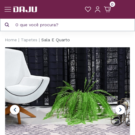
0
Home
Tapetes
Sala E Quarto