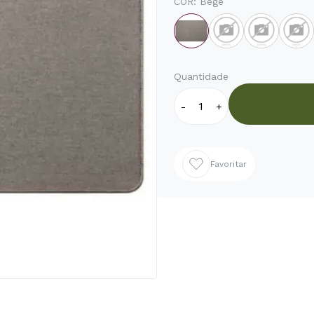
COR:
Bege
Quantidade
-
+
Favoritar