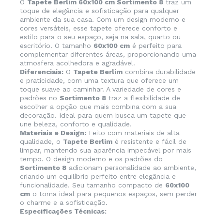
O
Tapete Berlim 60x100 cm Sortimento 8
traz um
toque de elegância e sofisticação para qualquer
ambiente da sua casa. Com um design moderno e
cores versáteis, esse tapete oferece conforto e
estilo para o seu espaço, seja na sala, quarto ou
escritório. O tamanho
60x100 cm
é perfeito para
complementar diferentes áreas, proporcionando uma
atmosfera acolhedora e agradável.
Diferenciais:
O
Tapete Berlim
combina durabilidade
e praticidade, com uma textura que oferece um
toque suave ao caminhar. A variedade de cores e
padrões no
Sortimento 8
traz a flexibilidade de
escolher a opção que mais combina com a sua
decoração. Ideal para quem busca um tapete que
une beleza, conforto e qualidade.
Materiais e Design:
Feito com materiais de alta
qualidade, o
Tapete Berlim
é resistente e fácil de
limpar, mantendo sua aparência impecável por mais
tempo. O design moderno e os padrões do
Sortimento 8
adicionam personalidade ao ambiente,
criando um equilíbrio perfeito entre elegância e
funcionalidade. Seu tamanho compacto de
60x100
cm
o torna ideal para pequenos espaços, sem perder
o charme e a sofisticação.
Especificações Técnicas: