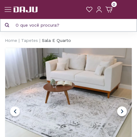
0
Home
Tapetes
Sala E Quarto