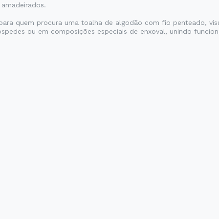
 amadeirados.
da para quem procura uma toalha de algodão com fio penteado, vi
 hóspedes ou em composições especiais de enxoval, unindo funcio