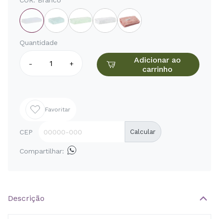
COR:
Branco
Quantidade
Adicionar ao
-
+
carrinho
Favoritar
CEP
Calcular
Compartilhar:
Descrição