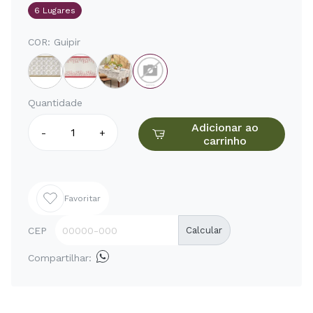
6 Lugares
COR:
Guipir
Quantidade
Adicionar ao
-
+
carrinho
Favoritar
CEP
Calcular
Compartilhar: