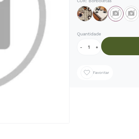
COR:
Borboletas
Quantidade
-
+
Favoritar