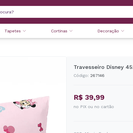
Tapetes
Cortinas
Decoração
Travesseiro Disney 4
Código:
267146
R$ 39,99
no PIX ou no cartão