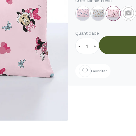
COR:
Minnie Fresh
Quantidade
-
+
Favoritar